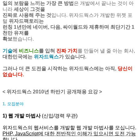
일의 보람을 느끼는 가장 큰 방법
은 개발에서 끝나는 것이 아
니라
세상이 그것을
진짜로 사용해 주는 것
입니다. 위자드웍스가 개발한 위젯 포
털
위자드팩토리
는
런칭 1년만에 네이버, 다음, 싸이월드와 제휴하며 최단기간 1
천만
유저를
확보
했습니다.
기술
에
비즈니스
를 입혀
진짜 가치
를 만들어 낼 줄 아는 회사,
대한민국에는
위자드웍스
가 있습니다.
그러나 더 큰 도전을 시작하는 위자드웍스에는 아직,
당신이
없습니다.
< 위자드웍스 2010년 하반기 공개채용 요강 >
1. 모집분야
1) 웹 개발 마법사
(신입/경력 무관)
위자드웍스의 웹서비스를 개발할 웹 개발 마법사를 모십니다.
PHP, JavaScript
에 대한 전반적인 이해가 있으시면 도전 가능
합니다.