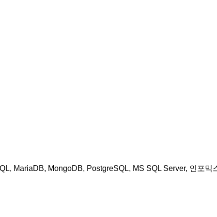
DB, MongoDB, PostgreSQL, MS SQL Server, 인포믹스, Fir