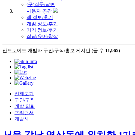
(구)질문/답변
사용자 공간
앱 정보/후기
게임 정보/후기
기기 정보/후기
잡담/유머/창작
안드로이드 개발자 구인/구직/홍보 게시판 (글 수
11,965
)
전체보기
구인/구직
개발 의뢰
프리랜서
개발사