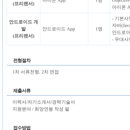
아이폰 App
1명
Objecti
(프리랜서)
아이폰 A
- 기본사
안드로이드 개
자바(Jav
발
안드로이드 App
1명
안드로이드
(프리랜서)
- 우대사
전형절차
1차 서류전형, 2차 면접
제출서류
이력서/자기소개서/경력기술서
지원분야 / 희망연봉 작성 필
접수방법