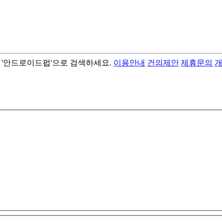
서 '안드로이드펍'으로 검색하세요.
이용안내
건의제안
제휴문의
- best android flashlight app