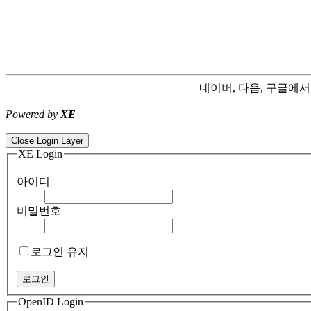
네이버, 다음, 구글에
Powered by
XE
ColorNote notepad notes - best android notepad app
Color flashlight 
Close Login Layer
XE Login
아이디
비밀번호
로그인 유지
OpenID Login