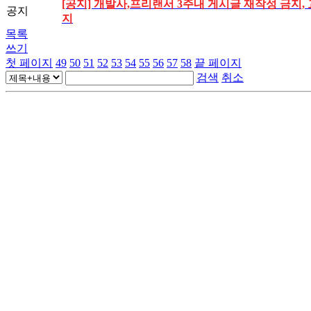
[공지] 개발사,프리랜서 3주내 게시글 재작성 금지, 
공지
지
목록
쓰기
첫 페이지
49
50
51
52
53
54
55
56
57
58
끝 페이지
검색
취소