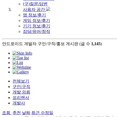
(구)질문/답변
사용자 공간
앱 정보/후기
게임 정보/후기
기기 정보/후기
잡담/유머/창작
안드로이드 개발자 구인/구직/홍보 게시판 (글 수
1,145
)
전체보기
구인/구직
개발 의뢰
프리랜서
개발사
조회
추천
날짜
최근 수정일