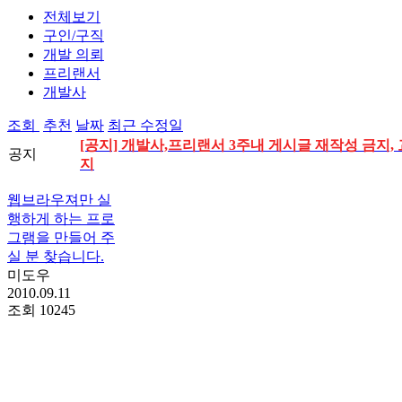
전체보기
구인/구직
개발 의뢰
프리랜서
개발사
조회
추천
날짜
최근 수정일
[공지] 개발사,프리랜서 3주내 게시글 재작성 금지, 
공지
지
웹브라우져만 실
행하게 하는 프로
그램을 만들어 주
실 분 찾습니다.
미도우
2010.09.11
조회
10245