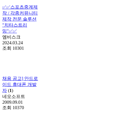
✅✅스포츠중계제
작 / 각종커뮤니티
제작 전문 솔루션
"치타스트리
밍"✅✅
엠비스크
2024.03.24
조회
10301
채용 공고] 안드로
이드 휴대폰 개발
자
(
1
)
네오소프트
2009.09.01
조회
10370