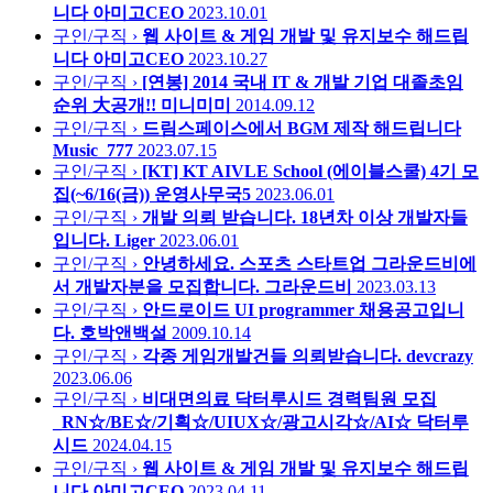
니다
아미고CEO
2023.10.01
구인/구직 ›
웹 사이트 & 게임 개발 및 유지보수 해드립
니다
아미고CEO
2023.10.27
구인/구직 ›
[연봉] 2014 국내 IT & 개발 기업 대졸초임
순위 大공개!!
미니미미
2014.09.12
구인/구직 ›
드림스페이스에서 BGM 제작 해드립니다
Music_777
2023.07.15
구인/구직 ›
[KT] KT AIVLE School (에이블스쿨) 4기 모
집(~6/16(금))
운영사무국5
2023.06.01
구인/구직 ›
개발 의뢰 받습니다. 18년차 이상 개발자들
입니다.
Liger
2023.06.01
구인/구직 ›
안녕하세요. 스포츠 스타트업 그라운드비에
서 개발자분을 모집합니다.
그라운드비
2023.03.13
구인/구직 ›
안드로이드 UI programmer 채용공고입니
다.
호박앤백설
2009.10.14
구인/구직 ›
각종 게임개발건들 의뢰받습니다.
devcrazy
2023.06.06
구인/구직 ›
비대면의료 닥터루시드 경력팀원 모집
_RN☆/BE☆/기획☆/UIUX☆/광고시각☆/AI☆
닥터루
시드
2024.04.15
구인/구직 ›
웹 사이트 & 게임 개발 및 유지보수 해드립
니다
아미고CEO
2023.04.11