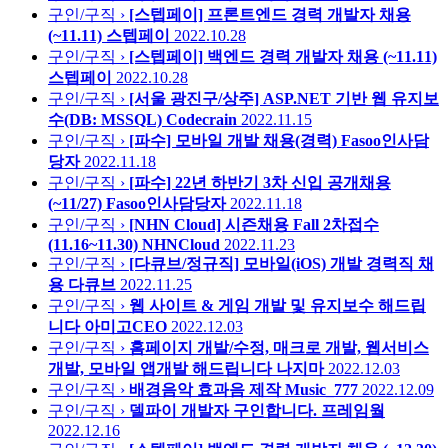
구인/구직 ›
[스텝페이] 프론트엔드 경력 개발자 채용
(~11.11)
스텝페이
2022.10.28
구인/구직 ›
[스텝페이] 백엔드 경력 개발자 채용 (~11.11)
스텝페이
2022.10.28
구인/구직 ›
[서울 광진구/상주] ASP.NET 기반 웹 유지보
수(DB: MSSQL)
Codecrain
2022.11.15
구인/구직 ›
[파수] 모바일 개발 채용(경력)
Fasoo인사담
당자
2022.11.18
구인/구직 ›
[파수] 22년 하반기 3차 신입 공개채용
(~11/27)
Fasoo인사담당자
2022.11.18
구인/구직 ›
[NHN Cloud] 시즌채용 Fall 2차접수
(11.16~11.30)
NHNCloud
2022.11.23
구인/구직 ›
[다큐브/정규직] 모바일(iOS) 개발 경력직 채
용
다큐브
2022.11.25
구인/구직 ›
웹 사이트 & 게임 개발 및 유지보수 해드립
니다
아미고CEO
2022.12.03
구인/구직 ›
홈페이지 개발/수정, 매크로 개발, 웹서비스
개발, 모바일 앱개발 해드립니다
나지마
2022.12.03
구인/구직 ›
배경음악 효과음 제작
Music_777
2022.12.09
구인/구직 ›
델파이 개발자 구인합니다.
프레임웤
2022.12.16