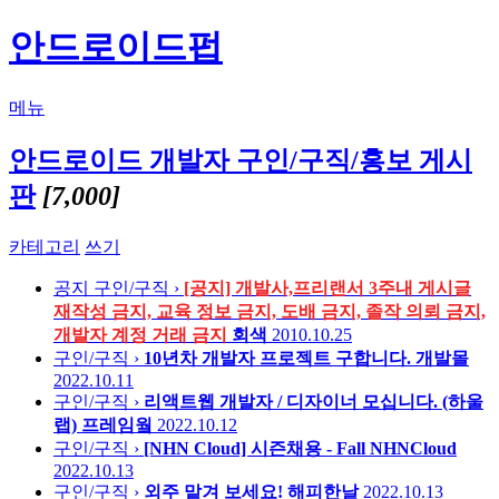
안드로이드펍
메뉴
안드로이드 개발자 구인/구직/홍보 게시
판
[7,000]
카테고리
쓰기
공지
구인/구직 ›
[공지] 개발사,프리랜서 3주내 게시글
재작성 금지, 교육 정보 금지, 도배 금지, 졸작 의뢰 금지,
개발자 계정 거래 금지
회색
2010.10.25
구인/구직 ›
10년차 개발자 프로젝트 구합니다.
개발몰
2022.10.11
구인/구직 ›
리액트웹 개발자 / 디자이너 모십니다. (하울
랩)
프레임웤
2022.10.12
구인/구직 ›
[NHN Cloud] 시즌채용 - Fall
NHNCloud
2022.10.13
구인/구직 ›
외주 맡겨 보세요!
해피한날
2022.10.13