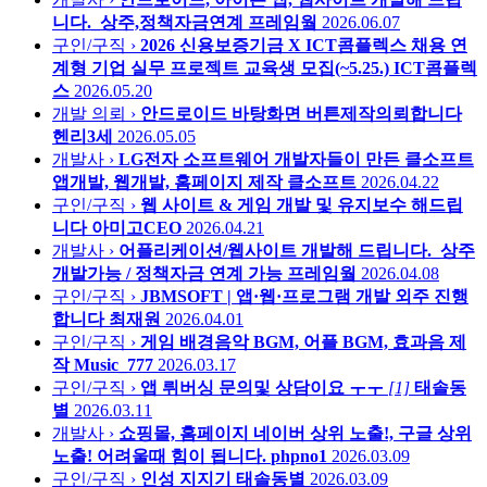
니다._상주,정책자금연계
프레임웤
2026.06.07
구인/구직 ›
2026 신용보증기금 X ICT콤플렉스 채용 연
계형 기업 실무 프로젝트 교육생 모집(~5.25.)
ICT콤플렉
스
2026.05.20
개발 의뢰 ›
안드로이드 바탕화면 버튼제작의뢰합니다
헨리3세
2026.05.05
개발사 ›
LG전자 소프트웨어 개발자들이 만든 클소프트
앱개발, 웹개발, 홈페이지 제작
클소프트
2026.04.22
구인/구직 ›
웹 사이트 & 게임 개발 및 유지보수 해드립
니다
아미고CEO
2026.04.21
개발사 ›
어플리케이션/웹사이트 개발해 드립니다._상주
개발가능 / 정책자금 연계 가능
프레임웤
2026.04.08
구인/구직 ›
JBMSOFT | 앱·웹·프로그램 개발 외주 진행
합니다
최재원
2026.04.01
구인/구직 ›
게임 배경음악 BGM, 어플 BGM, 효과음 제
작
Music_777
2026.03.17
구인/구직 ›
앱 뤼버싱 문의및 상담이요 ㅜㅜ
[1]
태솔동
별
2026.03.11
개발사 ›
쇼핑몰, 홈페이지 네이버 상위 노출!, 구글 상위
노출! 어려울때 힘이 됩니다.
phpno1
2026.03.09
구인/구직 ›
인성 지지기
태솔동별
2026.03.09