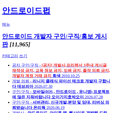
안드로이드펍
메뉴
안드로이드 개발자 구인/구직/홍보 게시
판
[11,965]
카테고리
쓰기
공지
구인/구직 ›
[공지] 개발사,프리랜서 3주내 게시글
재작성 금지, 교육 정보 금지, 도배 금지, 졸작 의뢰 금지,
개발자 계정 거래 금지
회색
2010.10.25
개발 의뢰 ›
리니지 클래식 파이선 매크로 개발자 구합니
다
데브피아
2026.07.30
구인/구직 ›
모바일(IOS , 안드로이드 , 유니앱) 프로젝트
에 많은 지워바랍니다
오이가지호박오이
2026.07.28
구인/구직 ›
서버관리, 신규개발,분양 및 임대, 리버싱 의
뢰받습니다
온리웍
2026.06.19
개발사 ›
안드로이드, 아이폰 앱, 웹사이트 개발해 드립