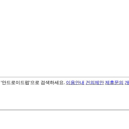
서 '안드로이드펍'으로 검색하세요.
이용안내
건의제안
제휴문의
- best android flashlight app