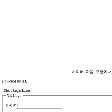
네이버, 다음, 구글에
Powered by
XE
ColorNote notepad notes - best android notepad app
Color flashlight 
Close Login Layer
XE Login
아이디