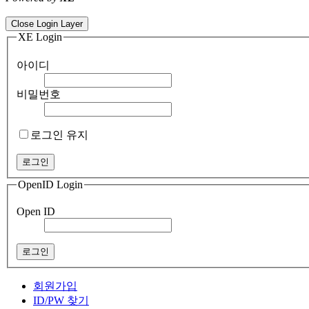
ColorNote notepad notes - best android notepad app
Color flashlight 
Close Login Layer
XE Login
아이디
비밀번호
로그인 유지
OpenID Login
Open ID
회원가입
ID/PW 찾기