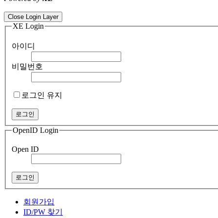
ColorNote notepad notes - best android notepad app
Color flashlight 
Close Login Layer
XE Login
아이디
비밀번호
로그인 유지
OpenID Login
Open ID
회원가입
ID/PW 찾기