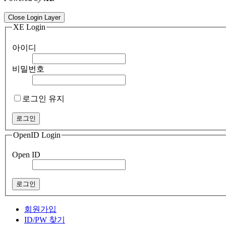
ColorNote notepad notes - best android notepad app
Color flashlight 
Close Login Layer
XE Login
아이디
비밀번호
로그인 유지
OpenID Login
Open ID
회원가입
ID/PW 찾기