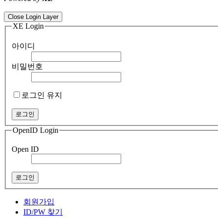
ColorNote notepad notes - best android notepad app
Color flashlight 
Close Login Layer
XE Login
아이디
비밀번호
로그인 유지
OpenID Login
Open ID
회원가입
ID/PW 찾기